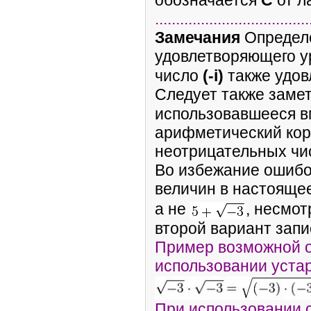
обозначается
C
от л
.....................................
Замечания
Определ
удовлетворяющего 
число
(-i)
также удов
Следует также заме
использовавшееся в
арифметический кор
неотрицательных чи
Во избежание ошибо
величин в настояще
а не
, несмот
второй вариант зап
Пример возможной 
использовании уста
При использовании 