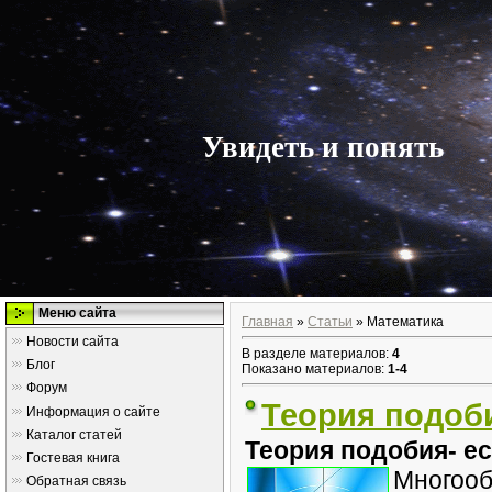
Увидеть и понять
Меню сайта
Главная
»
Статьи
» Математика
Новости сайта
В разделе материалов
:
4
Блог
Показано материалов
:
1-4
Форум
Теория подоб
Информация о сайте
Каталог статей
Теория подобия- е
Гостевая книга
Многооб
Обратная связь