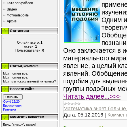
примене
Каталог файлов
Видео
изучени
Фотоальбомы
Одним и
Архив
теорети
Статистика
Обобщен
познани
Онлайн всего:
1
Гостей:
1
Оно заключается в и
Пользователей:
0
материального мира
явление, а целый к
Статьи, коммент.
явлений. Обобщение
Мозг помнит все.
Мозг помнит все.
подобия для выделе
Мозг или искусственный интеллект?
группы подобных меж
Новости сайта
Читать далее...>>>
Covid 19/20
Вирусология
Математика знает больше,
Генетика
Дата:
05.12.2016
|
Коммент
Коммент к новостям
Вижу, "слышу", делаю!