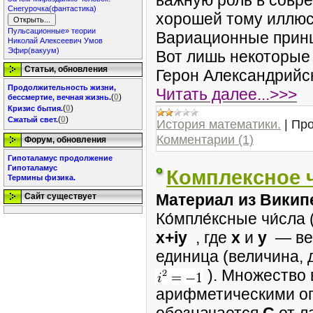
важную роль в совр
Снегурочка(фантастика)
хорошей тому иллюс
Пульсационные» теории
Вариационные прин
Николай Алексеевич Умов
Эфир(вакуум)
Вот лишь некоторые 
Статьи, обновления
Герон Александрийск
Продолжительность жизни,
Читать далее...>>>
(
0
)
бессмертие, вечная жизнь.
(
0
)
Кризис бытия.
(
0
)
Сжатый свет.
История математики.
|
Про
Комментарии (1)
Форум, обновления
Гипоталамус продолжение
Гипоталамус
Комплексное 
Термины физика.
Материал из Викип
Сайт существует
Ко́мпле́ксные чи́сл
x+iy
, где
x
и
y
— ве
единица (величина, 
). Множество 
арифметическими оп