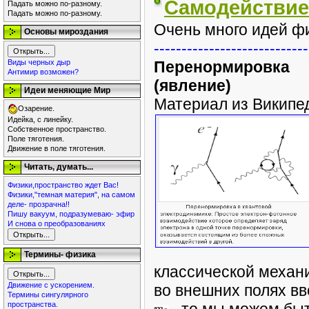
Самодействие
Падать можно по-разному.
Падать можно по-разному.
Очень много идей ф
Основы мироздания
----------------------------
Виды черных дыр
Перенормировка
Антимир возможен?
(явление)
Идеи меняющие Мир
Материал из Википе
Озарение.
Идейка, с линейку.
Собственное пространство.
Поле тяготения.
Движение в поле тяготения.
Читать, думать...
Физики,пространство ждет Вас!
Физики,"темная материя", на самом
деле- прозрачна!!
Пишу вакуум, подразумеваю- эфир
И снова о преобразованиях
Термины- физика
классической механи
Движение с ускорением.
во внешних полях вв
Термины сингулярного
пространства.