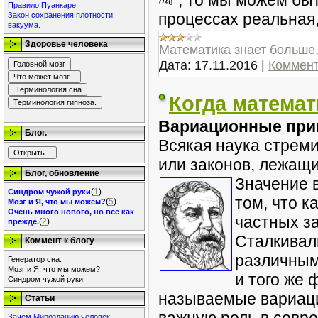
, то мы можем быт
Правило Пуанкаре.
процессах реальная
Закон сохранения плотности
вакуума.
Здоровье человека
Математика знает больше,
Дата:
17.11.2016
|
Коммент
Когда математ
Вариационные пр
Блог.
Всякая наука стреми
или законов, лежащи
Блог, обновление
Значение 
(
1
)
Синдром чужой руки
том, что к
(
5
)
Мозг и Я, что мы можем?
Очень много нового, но все как
частных за
(
2
)
прежде.
Сталкивали
Коммент к блогу
различны
Генератор сна.
Мозг и Я, что мы можем?
и того же 
Синдром чужой руки
называемые вариац
Статьи
Зачем Мирозданию человек.