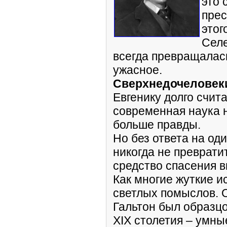
это 
прес
этог
Селе
всегда превращалась
ужасное.
Сверхнедочеловек
Евгенику долго счит
современная наука н
больше правды.
Но без ответа на од
никогда не преврати
средство спасения в
Как многие жуткие и
светлых помыслов. 
Гальтон был образц
XIX столетия – умны