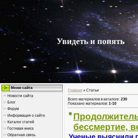
Увидеть и понять
Меню сайта
Главная
»
Статьи
Новости сайта
Всего материалов в каталоге
:
230
Блог
Показано материалов
:
1-10
Форум
Продолжитель
Информация о сайте
Каталог статей
бессмертие, в
Гостевая книга
Ученые выяснили п
Обратная связь