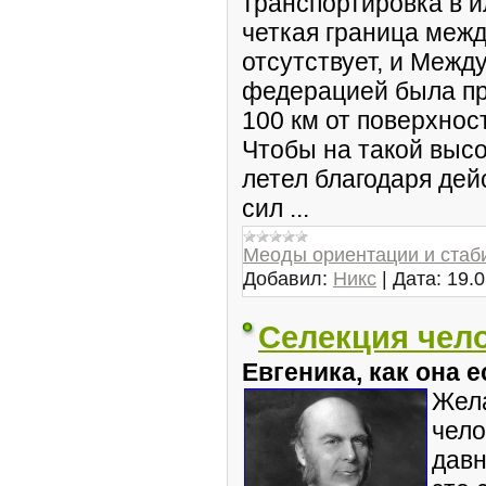
транспортировка в и
четкая граница меж
отсутствует, и Меж
федерацией была пр
100 км от поверхнос
Чтобы на такой выс
летел благодаря де
сил ...
Меоды ориентации и стаб
Добавил:
Никс
|
Дата:
19.0
Селекция чело
Евгеника, как она е
Жела
чело
давн