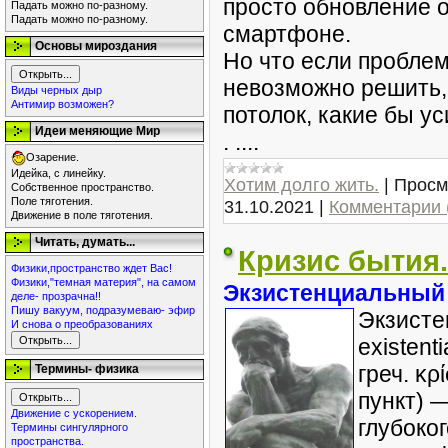
просто обновление 
Падать можно по-разному.
Падать можно по-разному.
смартфоне.
Основы мироздания
Но что если проблем
невозможно решить, 
Виды черных дыр
Антимир возможен?
потолок, какие бы у
Идеи меняющие Мир
. ....
Озарение.
Идейка, с линейку.
Хотим долго жить.
|
Просм
Собственное пространство.
Поле тяготения.
31.10.2021
|
Комментарии 
Движение в поле тяготения.
Читать, думать...
Кризис бытия.
Физики,пространство ждет Вас!
Физики,"темная материя", на самом
Экзистенциальный
деле- прозрачна!!
Пишу вакуум, подразумеваю- эфир
Экзисте
И снова о преобразованиях
existent
греч. κ
Термины- физика
пункт) 
Движение с ускорением.
глубоко
Термины сингулярного
пространства.