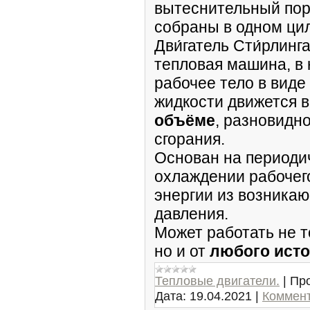
вытеснительный по
собраны в одном ци
Дви́гатель Сти́рлинг
тепловая машина, в 
рабочее тело в виде 
жидкости движется 
объёме
, разновидн
сгорания.
Основан на периоди
охлаждении рабочег
энергии из возника
давления.
Может работать не т
но и от
любого исто
Тепловые двигатели.
|
Пр
Дата:
19.04.2021
|
Коммент