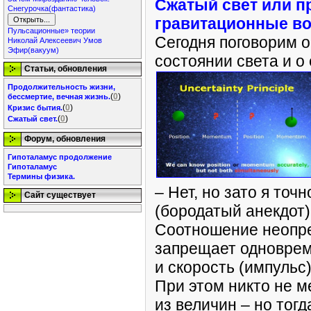
Сжатый свет или п
Снегурочка(фантастика)
гравитационные в
Пульсационные» теории
Сегодня поговорим 
Николай Алексеевич Умов
Эфир(вакуум)
состоянии света и о
Статьи, обновления
Продолжительность жизни,
(
0
)
бессмертие, вечная жизнь.
(
0
)
Кризис бытия.
(
0
)
Сжатый свет.
Форум, обновления
Гипоталамус продолжение
Гипоталамус
Термины физика.
– Нет, но зато я точн
Сайт существует
(бородатый анекдот)
Соотношение неопре
запрещает одноврем
и скорость (импульс
При этом никто не м
из величин – но тог