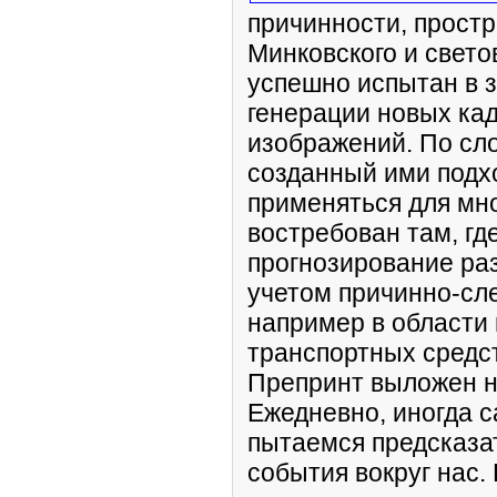
причинности, прост
Минковского и свето
успешно испытан в з
генерации новых ка
изображений. По сл
созданный ими подх
применяться для мно
востребован там, гд
прогнозирование ра
учетом причинно-сл
например в области
транспортных средс
Препринт выложен на
Ежедневно, иногда с
пытаемся предсказат
события вокруг нас.