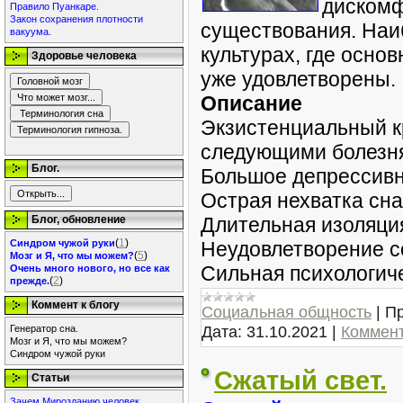
дискомф
Правило Пуанкаре.
Закон сохранения плотности
существования. Наи
вакуума.
культурах, где осно
Здоровье человека
уже удовлетворены.
Описание
Экзистенциальный к
следующими болезня
Блог.
Большое депрессивн
Острая нехватка сна
Блог, обновление
Длительная изоляция
(
1
)
Синдром чужой руки
Неудовлетворение с
(
5
)
Мозг и Я, что мы можем?
Сильная психологиче
Очень много нового, но все как
(
2
)
прежде.
Коммент к блогу
Социальная общность
|
Пр
Дата:
31.10.2021
|
Коммент
Генератор сна.
Мозг и Я, что мы можем?
Синдром чужой руки
Сжатый свет.
Статьи
Зачем Мирозданию человек.