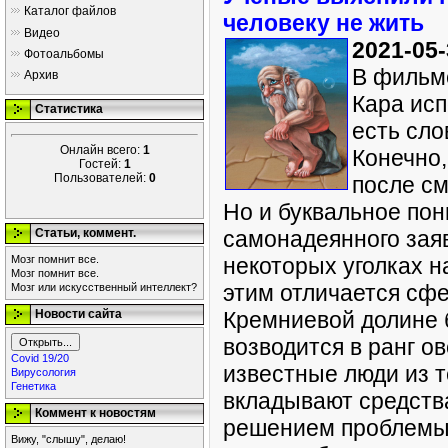
Каталог файлов
человеку не жить
Видео
2021-05-
Фотоальбомы
В фильм
Архив
Кара исп
Статистика
есть сло
Онлайн всего:
1
Конечно,
Гостей:
1
Пользователей:
0
после см
Но и буквальное пон
Статьи, коммент.
самонадеянного заяв
Мозг помнит все.
некоторых уголках 
Мозг помнит все.
этим отличается сфе
Мозг или искусственный интеллект?
Новости сайта
Кремниевой долине 
возводится в ранг о
Covid 19/20
известные люди из т
Вирусология
Генетика
вкладывают средств
Коммент к новостям
решением проблемы 
Вижу, "слышу", делаю!