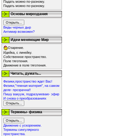
Падать можно по-разному.
Падать можно по-разному.
Основы мироздания
Виды черных дыр
Антимир возможен?
Идеи меняющие Мир
Озарение.
Идейка, с линейку.
Собственное пространство.
Поле тяготения.
Движение в поле тяготения.
Читать, думать...
Физики,пространство ждет Вас!
Физики,"темная материя", на самом
деле- прозрачна!!
Пишу вакуум, подразумеваю- эфир
И снова о преобразованиях
Термины- физика
Движение с ускорением.
Термины сингулярного
пространства.