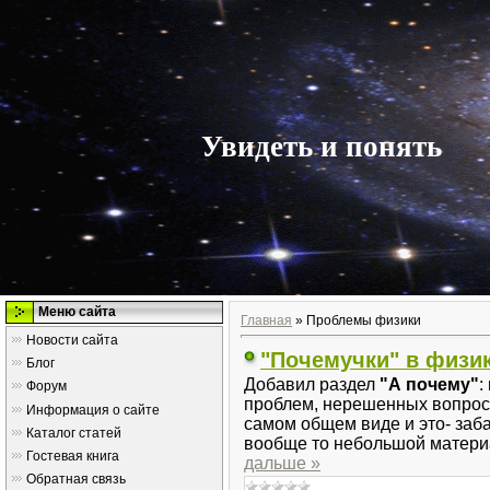
Увидеть и понять
Меню сайта
Главная
»
Проблемы физики
Новости сайта
"Почемучки" в физик
Блог
Добавил раздел
"А почему"
:
Форум
проблем, нерешенных вопрос
Информация о сайте
самом общем виде и это- заб
Каталог статей
вообще то небольшой материал
Гостевая книга
дальше »
Обратная связь