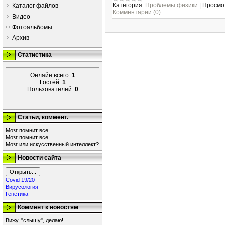
Категория:
Проблемы физики
|
Просмо
Каталог файлов
Комментарии (0)
Видео
Фотоальбомы
Архив
Статистика
Онлайн всего:
1
Гостей:
1
Пользователей:
0
Статьи, коммент.
Мозг помнит все.
Мозг помнит все.
Мозг или искусственный интеллект?
Новости сайта
Covid 19/20
Вирусология
Генетика
Коммент к новостям
Вижу, "слышу", делаю!