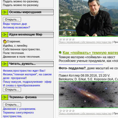
Падать можно по-разному.
Падать можно по-разному.
Основы мироздания
Виды черных дыр
Антимир возможен?
Идеи меняющие Мир
Озарение.
Поиск проявления собственного пространства
|
Про
Идейка, с линейку.
Собственное пространство.
Как «поймать» темную мат
Поле тяготения.
Движение в поле тяготения.
Темную материю «поймали» на хвост
Российские ученые придумали, как «п
Читать, думать...
------------------------------------------
Фото- подделка?
, даже масштаб не со
Физики,пространство ждет Вас!
-------------------------------------------
Физики,"темная материя", на самом
Павел Котляр 08.09.2016, 15:20 V.
деле- прозрачна!!
Belokurov, D. Erkal, S.E. Koposov (IoA, 
Пишу вакуум, подразумеваю- эфир
И снова о преобразованиях
Термины- физика
Движение с ускорением.
Термины сингулярного
Поиск проявления собственного пространства
|
Про
пространства.