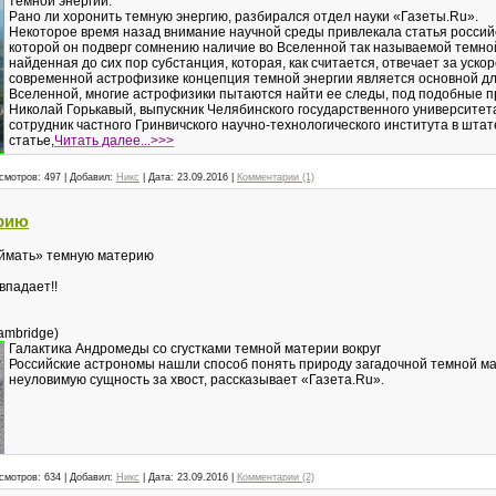
темной энергии.
Рано ли хоронить темную энергию, разбирался отдел науки «Газеты.Ru».
Некоторое время назад внимание научной среды привлекала статья российс
которой он подверг сомнению наличие во Вселенной так называемой темной
найденная до сих пор субстанция, которая, как считается, отвечает за уск
современной астрофизике концепция темной энергии является основной дл
Вселенной, многие астрофизики пытаются найти ее следы, под подобные 
Николай Горькавый, выпускник Челябинского государственного университет
сотрудник частного Гринвичского научно-технологического института в штат
статье,
Читать далее...>>>
смотров:
497
|
Добавил:
Никс
|
Дата:
23.09.2016
|
Комментарии (1)
ерию
оймать» темную материю
впадает!!
Cambridge)
Галактика Андромеды со сгустками темной материи вокруг
Российские астрономы нашли способ понять природу загадочной темной ма
неуловимую сущность за хвост, рассказывает «Газета.Ru».
смотров:
634
|
Добавил:
Никс
|
Дата:
23.09.2016
|
Комментарии (2)