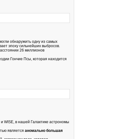
огли обнаружить одну из самых
вает эпоху сильнейших выбросов.
расстоянии 26 миллионов
вездии Гончие Псы, которая находится
 и WISE, в нашей Галактике астрономы
стью является
аномально большая