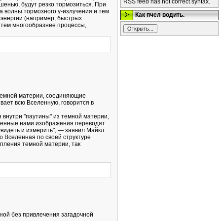
RSS feed has not correct syntax.
шенью, будут резко тормозиться. При
на волны тормозного γ-излучения и тем
Как пчел водить.
 энергии (например, быстрых
 тем многообразнее процессы,
 темной материи, соединяющие
рывает всю Вселенную, говорится в
я внутри "паутины" из темной материи,
ученные нами изображения переводят
 увидеть и измерить", — заявил Майкл
то Вселенная по своей структуре
опления темной материи, так
ной без привлечения загадочной