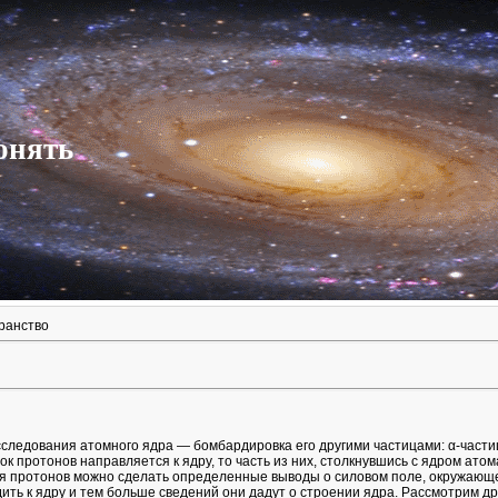
онять
ранство
следования атомного ядра — бомбардировка его другими частицами: α-части
ток протонов направляется к ядру, то часть из них, столкнувшись с ядром ат
я протонов можно сделать определенные выводы о силовом поле, окружающе
дить к ядру и тем больше сведений они дадут о строении ядра. Рассмотрим др