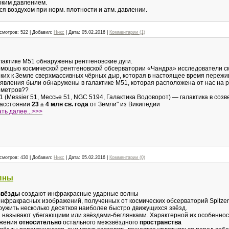
оким давлением.
я воздухом при норм. плотности и атм. давлении.
смотров:
522
|
Добавил:
Никс
|
Дата:
05.02.2016
|
Комментарии (1)
лактике M51 обнаружены рентгеновские дуги.
омощью космической рентгеновской обсерватории «Чандра» исследователи см
зких к Земле сверхмассивных чёрных дыр, которая в настоящее время пережи
 явления были обнаружены в галактике M51, которая расположена от нас на 
ометров??
1 (Messier 51, Мессье 51, NGC 5194, Галактика Водоворот) — галактика в соз
расстоянии
23 ± 4 млн
св.
года
от Земли" из Википедии
ть далее...>>>
смотров:
430
|
Добавил:
Никс
|
Дата:
05.02.2016
|
Комментарии (0)
лны
звёзды
создают инфракрасные ударные волны
нфракрасных изображений, полученных от космических обсерваторий Spitzer
ружить несколько десятков наиболее быстро движущихся звёзд.
ы называют убегающими или звёздами-беглянками. Характерной их особенно
ижения
относительно
остального межзвёздного
пространства