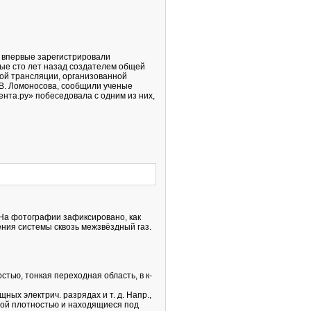
ry) впервые зарегистрировали
ые сто лет назад создателем общей
ой трансляции, организованной
.В. Ломоносова, сообщили ученые
нта.ру» побеседовала с одним из них,
. На фотографии зафиксировано, как
ния системы сквозь межзвёздный газ.
стью, тонкая переходная область, в к-
ных электрич. разрядах и т. д. Напр.,
ой плотностью и находящиеся под