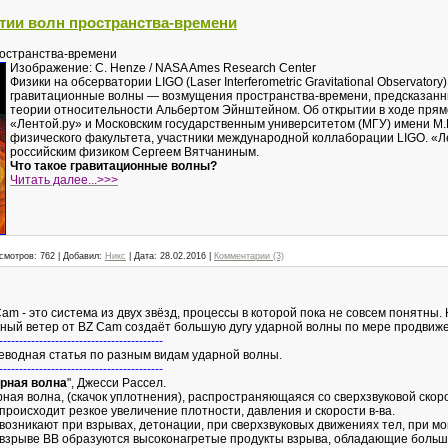
тии волн пространства-времени
ространства-времени
Изображение: C. Henze / NASA Ames Research Center
Физики на обсерватории LIGO (Laser Interferometric Gravitational Observato
гравитационные волны — возмущения пространства-времени, предсказанн
теории относительности Альбертом Эйнштейном. Об открытии в ходе прям
«Лентой.ру» и Московским государственным университетом (МГУ) имени М
физического факультета, участники международной коллаборации LIGO. «Ле
российским физиком Сергеем Вятчаниным.
Что такое гравитационные волны?
Читать далее...>>>
смотров:
762
|
Добавил:
Никс
|
Дата:
28.02.2016
|
Комментарии (3)
am - это система из двух звёзд, процессы в которой пока не совсем понятны
зный ветер от BZ Cam создаёт большую дугу ударной волны по мере продвиже
-----------------------------------------
еводная статья по разным видам ударной волны.
-----------------------------------------
рная волна
", Джесси Рассел.
ная волна, (скачок уплотнения), распространяющаяся со сверхзвуковой скоро
происходит резкое увеличение плотности, давления и скорости в-ва.
. возникают при взрывах, детонации, при сверхзвуковых движениях тел, при мощ
 взрыве ВВ образуются высоконагретые продукты взрыва, обладающие больш