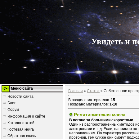
Увидеть и п
Меню сайта
Главная
»
Статьи
» Собственное прост
Новости сайта
В разделе материалов
:
15
Блог
Показано материалов
:
1-10
Форум
Релятивистская масса.
Информация о сайте
В погоне за большими скоростями
Каталог статей
Один из распространенных методов ис
электронами и т. д. Если, например по
Гостевая книга
направлениям. По характеру рассеяни
Обратная связь
протонов, тем ближе они смогут подхо