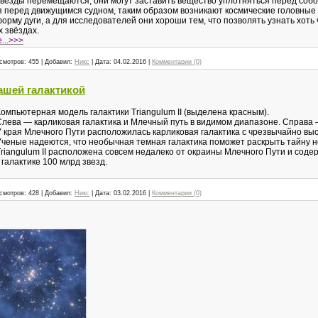
звёзды перемещаются, они могут заставить вещество уплотняться перед собой
я перед движущимся судном, таким образом возникают космические головные
рму дуги, а для исследователей они хороши тем, что позволять узнать хоть 
 звёздах.
...>>>
смотров:
455
|
Добавил:
Никс
|
Дата:
04.02.2016
|
Комментарии (0)
ашей галактикой
Компьютерная модель галактики Triangulum II (выделена красным).
Слева — карликовая галактика и Млечный путь в видимом диапазоне. Справа
У края Млечного Пути расположилась карликовая галактика с чрезвычайно в
Ученые надеются, что необычная темная галактика поможет раскрыть тайну н
Triangulum II расположена совсем недалеко от окраины Млечного Пути и соде
 галактике 100 млрд звезд.
смотров:
428
|
Добавил:
Никс
|
Дата:
03.02.2016
|
Комментарии (0)