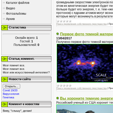
громадными скоростями электронов пос
Каталог файлов
этом их кинетическая энергия будет п
Видео
больше будет его энергия, т. е. тем «
протонов) с ядрами атомов могут воз
Фотоальбомы
которые могут возникнуть в результате 
Архив
Поиск проявления собственного пространства
|
Про
Статистика
Первое фото темной матери
Онлайн всего:
1
13/04/2017
Гостей:
1
Получено первое фото темной матери
Пользователей:
0
Статьи, коммент.
Мозг помнит все.
Мозг помнит все.
Мозг или искусственный интеллект?
Новости сайта
Поиск проявления собственного пространства
|
Про
Covid 19/20
Вирусология
Генетика
Вы хороните темную энерг
Российский ученый из США хоронит т
Коммент к новостям
Вижу, "слышу", делаю!