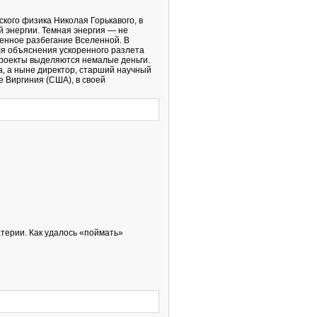
кого физика Николая Горькавого, в
 энергии. Темная энергия — не
оренное разбегание Вселенной. В
я объяснения ускоренного разлета
проекты выделяются немалые деньги.
а, а ныне директор, старший научный
е Виргиния (США), в своей
терии. Как удалось «поймать»