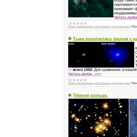
Когда такие 
скапливаетс
принимают фо
неудержимых
Читать далее
Поиск проявления собственного пространства
|
Про
Тьма поселилась рядом с н
—
всего 1000
. Для сравнения: в нашей
Читать далее...>>>
Поиск проявления собственного пространства
|
Про
Тёмное кольцо.