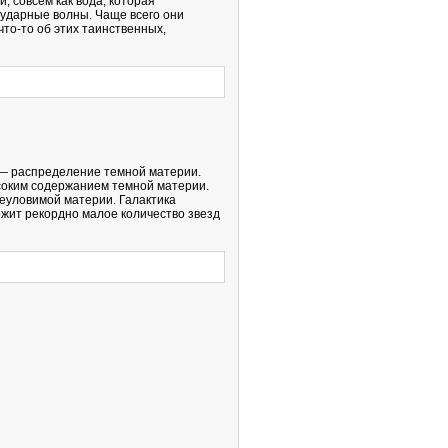
, совсем как вода, которая
 ударные волны. Чаще всего они
что-то об этих таинственных,
 — распределение темной материи.
ысоким содержанием темной материи.
еуловимой материи. Галактика
ржит рекордно малое количество звезд