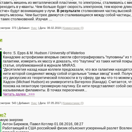
тавить мишень из металлической пластинки, то электроны, сталкиваясь с ми
ереходить в γ-кванты. Чем больше будет скорость электронов, тем короче дли
жестче» будут возникающие γ-лучи.
В результате
столкновения частиц высокой
никнуть мезоны. Чем быстрее движутся сталкивающиеся между собой частицы,
таких столкновений. Изучая ....
смотров:
373
|
Добавил:
Никс
|
Дата:
06.02.2019
|
Комментарии (0)
и
и.
Фото: S. Epps & M. Hudson / University of Waterloo
Канадские астрофизики впервые смогли сфотографировать "пуповины" из
галактики, измерить их массу и доказать, что "паутина" из таких нитей пок
статье, опубликованной в журнале MNRAS.
"Десятилетия назад наши коллеги предсказали, что все галактики находятс
нити которой соединяют между собой отдельные "семьи звезд" в ней. Пол
эту дискуссию из теоретической плоскости в ту сферу, где мы что-то можем
Хадсон (Michael Hudson) из университета Ватерлоо (Канада). Считается, ч
похожа на гигантскую трехмерную паутину. Ее нити представляют собой ск
называемые филаменты. В точках пересечения...
Читать далее...>>>
смотров:
543
|
Добавил:
Никс
|
Дата:
07.05.2017
|
Комментарии (0)
ию?
емную энергию
Антон Бирюков, Павел Котляр 01.08.2016, 08:27
Работающий в США российский физик объяснил ускоренный разлет Вселен