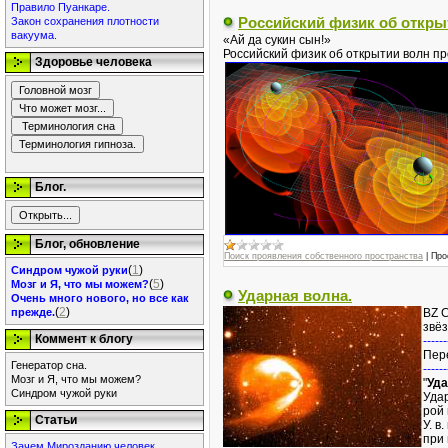
Правило Пуанкаре.
Российский физик об откры
Закон сохранения плотности
вакуума.
«Ай да сукин сын!»
Российский физик об открытии волн п
Здоровье человека
Блог.
Блог, обновление
Поиск проявления собственного пространства
|
Про
(
1
)
Синдром чужой руки
(
5
)
Мозг и Я, что мы можем?
Ударная волна.
Очень много нового, но все как
(
2
)
прежде.
BZ C
звё
Коммент к блогу
------
Пер
Генератор сна.
------
Мозг и Я, что мы можем?
"
Уда
Синдром чужой руки
Удар
рой 
Статьи
У. в
при
Зачем Мирозданию человек.