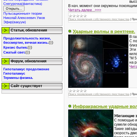
выс
Снегурочка(фантастика)
В нач. момент они окружены покоящимс
Читать далее...>>>
Пульсационные» теории
Николай Алексеевич Умов
Поиск проявления собственного пространства
|
Про
Эфир(вакуум)
Статьи, обновления
Ударные волны в рентгене.
В га
Продолжительность жизни,
С п
(
0
)
бессмертие, вечная жизнь.
бли
(
0
)
Кризис бытия.
Эти
(
0
)
Сжатый свет.
кил
"M 5
Форум, обновления
на 
Чита
Гипоталамус продолжение
Гипоталамус
Термины физика.
Сайт существует
Поиск проявления собственного пространства
|
Про
Инфракрасные ударные во
Убегающие 
С помощью и
сумели обна
Такие звёзд
скорость дв