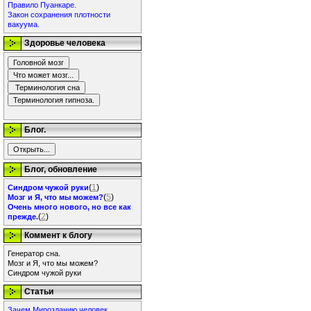
Правило Пуанкаре.
Закон сохранения плотности
вакуума.
Здоровье человека
Блог.
Блог, обновление
(
1
)
Синдром чужой руки
(
5
)
Мозг и Я, что мы можем?
Очень много нового, но все как
(
2
)
прежде.
Коммент к блогу
Генератор сна.
Мозг и Я, что мы можем?
Синдром чужой руки
Статьи
Зачем Мирозданию человек.