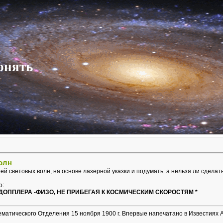
онять
олн
ией световых волн, на основе лазерной указки и подумать: а нельзя ли сдела
о:
ОППЛЕРА -ФИЗО, НЕ ПРИБЕГАЯ К КОСМИЧЕСКИМ СКОРОСТЯМ *
атического Отделения 15 ноября 1900 г. Впервые напечатано в Известиях Ака