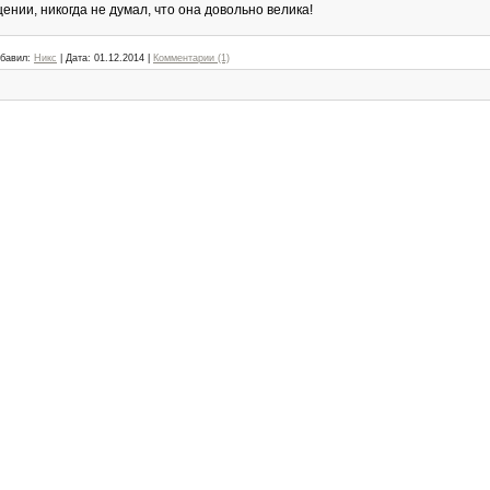
нии, никогда не думал, что она довольно велика!
бавил:
Никс
|
Дата:
01.12.2014
|
Комментарии (1)