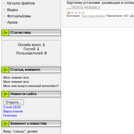
Картинку установки размещаю в сообще
Каталог файлов
...
Читать дальше »
Видео
Фотоальбомы
Категория:
Квантовая физика
|
Просмотров:
627
|
До
Архив
Статистика
Онлайн всего:
1
Гостей:
1
Пользователей:
0
Статьи, коммент.
Мозг помнит все.
Мозг помнит все.
Мозг или искусственный интеллект?
Новости сайта
Covid 19/20
Вирусология
Генетика
Коммент к новостям
Вижу, "слышу", делаю!