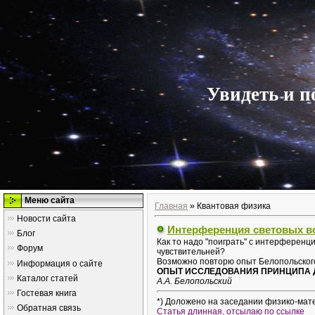
Увидеть и п
Меню сайта
Главная
»
Квантовая физика
Новости сайта
Интерференция световых в
Блог
Как то надо "поиграть" с интерференц
Форум
чувствительней?
Возможно повторю опыт Белопольског
Информация о сайте
ОПЫТ ИССЛЕДОВАНИЯ ПРИНЦИПА Д
Каталог статей
А.А. Белопольский
Гостевая книга
*) Доложено на заседании физико-матем
Обратная связь
Статья длинная, отсылаю по ссылке