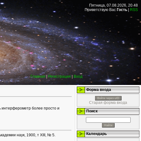
Пятница, 07.08.2026, 20.48
Приветствую Вас
Гость
|
RSS
Главная
|
Регистрация
|
Вход
Форма входа
Войти через uID
Старая форма входа
ть интерферометр более просто и
Поиск
Календарь
демии наук, 1900, т XIII, № 5.