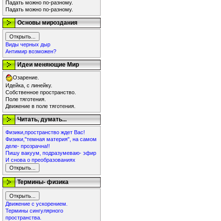
Падать можно по-разному.
Падать можно по-разному.
Основы мироздания
Виды черных дыр
Антимир возможен?
Идеи меняющие Мир
Озарение.
Идейка, с линейку.
Собственное пространство.
Поле тяготения.
Движение в поле тяготения.
Читать, думать...
Физики,пространство ждет Вас!
Физики,"темная материя", на самом
деле- прозрачна!!
Пишу вакуум, подразумеваю- эфир
И снова о преобразованиях
Термины- физика
Движение с ускорением.
Термины сингулярного
пространства.