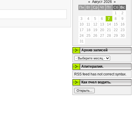
«
Август 2026
»
Пн
Вт
Ср
Чт
Пт
Сб
Вс
1
2
3
4
5
6
7
8
9
10
11
12
13
14
15
16
17
18
19
20
21
22
23
24
25
26
27
28
29
30
31
Архив записей
Апитерапия.
RSS feed has not correct syntax.
Как пчел водить.