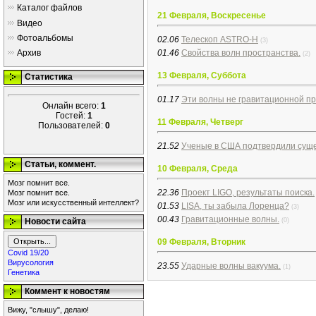
Каталог файлов
21 Февраля, Воскресенье
Видео
Фотоальбомы
02.06
Телескоп ASTRO-H
(3)
Архив
01.46
Свойства волн пространства.
(2)
13 Февраля, Суббота
Статистика
01.17
Эти волны не гравитационной п
Онлайн всего:
1
Гостей:
1
11 Февраля, Четверг
Пользователей:
0
21.52
Ученые в США подтвердили суще
Статьи, коммент.
10 Февраля, Среда
Мозг помнит все.
22.36
Проект LIGO, результаты поиска.
Мозг помнит все.
Мозг или искусственный интеллект?
01.53
LISA, ты забыла Лоренца?
(3)
00.43
Гравитационные волны.
Новости сайта
(0)
09 Февраля, Вторник
Covid 19/20
Вирусология
23.55
Ударные волны вакуума.
(1)
Генетика
Коммент к новостям
Вижу, "слышу", делаю!