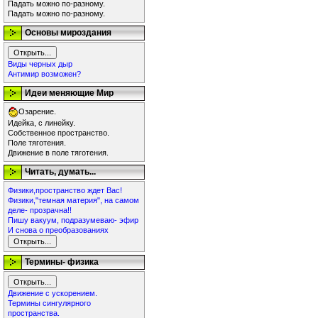
Падать можно по-разному.
Падать можно по-разному.
Основы мироздания
Виды черных дыр
Антимир возможен?
Идеи меняющие Мир
Озарение.
Идейка, с линейку.
Собственное пространство.
Поле тяготения.
Движение в поле тяготения.
Читать, думать...
Физики,пространство ждет Вас!
Физики,"темная материя", на самом
деле- прозрачна!!
Пишу вакуум, подразумеваю- эфир
И снова о преобразованиях
Термины- физика
Движение с ускорением.
Термины сингулярного
пространства.