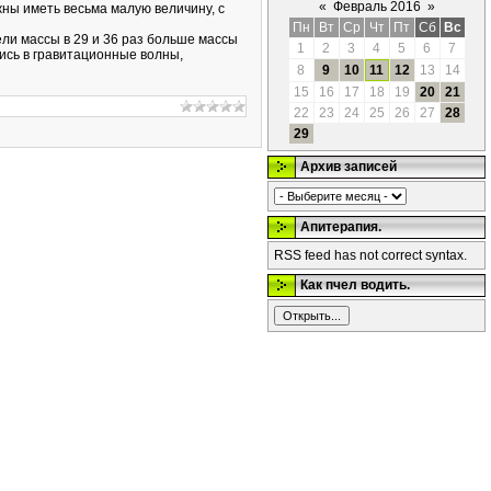
«
Февраль 2016
»
ны иметь весьма малую величину, с
Пн
Вт
Ср
Чт
Пт
Сб
Вс
ли массы в 29 и 36 раз больше массы
1
2
3
4
5
6
7
ись в гравитационные волны,
8
9
10
11
12
13
14
15
16
17
18
19
20
21
22
23
24
25
26
27
28
29
Архив записей
Апитерапия.
RSS feed has not correct syntax.
Как пчел водить.