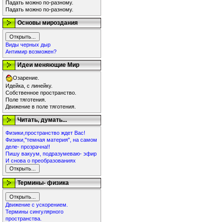
Падать можно по-разному.
Падать можно по-разному.
Основы мироздания
Виды черных дыр
Антимир возможен?
Идеи меняющие Мир
Озарение.
Идейка, с линейку.
Собственное пространство.
Поле тяготения.
Движение в поле тяготения.
Читать, думать...
Физики,пространство ждет Вас!
Физики,"темная материя", на самом
деле- прозрачна!!
Пишу вакуум, подразумеваю- эфир
И снова о преобразованиях
Термины- физика
Движение с ускорением.
Термины сингулярного
пространства.