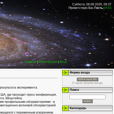
Суббота, 08.08.2026, 09.37
Приветствую Вас
Гость
|
RSS
Главная
|
Регистрация
|
Вход
Форма входа
Войти через uID
Старая форма входа
 результата эксперимента.
Поиск
ША, где проходит пресс-конференция,
рта Эйнштейна.
умя профильными обсерваториями - в
авитационно-волновой обсерваторией
Календарь
вижущихся с переменным ускорением.