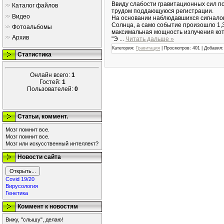
Ввиду слабости гравитационных сил п
Каталог файлов
трудом поддающуюся регистрации.
Видео
На основании наблюдавшихся сигналов
Солнца, а само событие произошло 1,
Фотоальбомы
максимальная мощность излучения кот
Архив
"Э
...
Читать дальше »
Категория:
Гравитация
|
Просмотров:
401
|
Добавил:
Статистика
Онлайн всего:
1
Гостей:
1
Пользователей:
0
Статьи, коммент.
Мозг помнит все.
Мозг помнит все.
Мозг или искусственный интеллект?
Новости сайта
Covid 19/20
Вирусология
Генетика
Коммент к новостям
Вижу, "слышу", делаю!