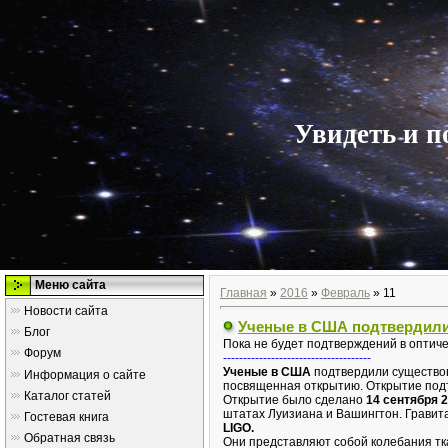
Увидеть и п
Меню сайта
Главная
»
2016
»
Февраль
»
11
Новости сайта
Ученые в США подтвердили
Блог
Пока не будет подтверждений в оптиче
Форум
-------------------------------------
Ученые в США
подтвердили существов
Информация о сайте
посвященная открытию. Открытие под
Каталог статей
Открытие было сделано
14 сентября 2
штатах Луизиана и Вашингтон. Грави
Гостевая книга
LIGO.
Обратная связь
Они представляют собой колебания тк