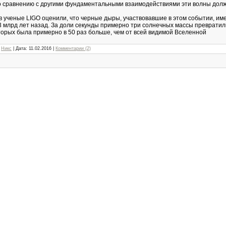
о сравнению с другими фундаментальными взаимодействиями эти волны долж
 ученые LIGO оценили, что черные дыры, участвовавшие в этом событии, име
3 млрд лет назад. За доли секунды примерно три солнечных массы превратил
орых была примерно в 50 раз больше, чем от всей видимой Вселенной
Никс
|
Дата:
11.02.2016
|
Комментарии (2)