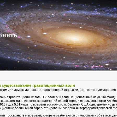
онять
 существование гравитационных волн
ском или другом диапазоне, заявление об открытии, есть просто декларация
ание гравитационных волн. Об этом объявил Национальный научный фонд С
тверждает одно из важных положений общей теории относительности Альбе
015 года 5.51
утра по времени восточного побережья США одновременно дв
тационные волны были зарегистрированы лазерно-интерферометрической гр
ани пространства- времени, которые разбегаются от массивных объектов, д