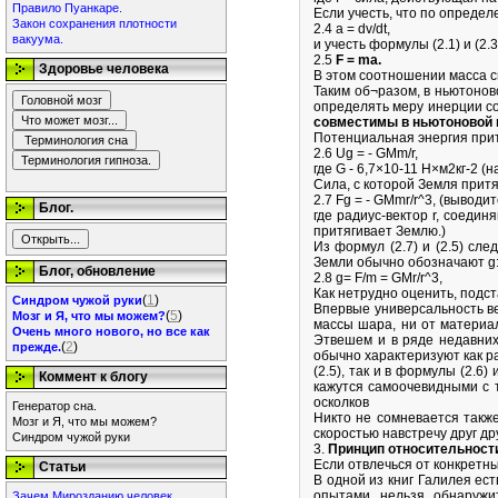
Правило Пуанкаре.
Если учесть, что по опреде
Закон сохранения плотности
2.4 a = dv/dt,
вакуума.
и учесть формулы (2.1) и (2.3
2.5
F = mа.
Здоровье человека
В этом соотношении масса с
Таким об¬разом, в ньютонов
определять меру инерции со
совместимы в ньютоновой 
Потенциальная энергия прит
2.6 Ug = - GMm/r,
где G - 6,7×10-11 Н×м2кг-2 (н
Сила, с которой Земля притя
2.7 Fg = - GMmr/r^3, (выводи
Блог.
где радиус-вектор r, соеди
притягивает Землю.)
Из формул (2.7) и (2.5) сл
Земли обычно обозначают g
Блог, обновление
2.8 g= F/m = GMr/r^3,
Как нетрудно оценить, подста
(
1
)
Синдром чужой руки
Впервые универсальность ве
(
5
)
Мозг и Я, что мы можем?
массы шара, ни от материал
Очень много нового, но все как
Этвешем и в ряде недавних
(
2
)
прежде.
обычно характеризуют как ра
(2.5), так и в формулы (2.6
Коммент к блогу
кажутся самоочевидными с т
осколков
Генератор сна.
Никто не сомневается также
Мозг и Я, что мы можем?
скоростью навстречу друг дру
Синдром чужой руки
3.
Принцип относительност
Если отвлечься от конкретн
Статьи
В одной из книг Галилея ес
опытами нельзя обнаружи
Зачем Мирозданию человек.