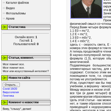
Каталог файлов
явля
окру
Видео
эта ф
Фотоальбомы
Заче
сотни
Архив
Преж
физический смысл со¬отнош
Статистика
Перед Вами четыре формул
1.1 Е0 = mс^2,
1.2 Е = mс^2,
Онлайн всего:
1
1.3 Е0 = m0с^2,
Гостей:
1
1.4 Е = m0с^2;
Пользователей:
0
здесь с - скорость света, Е
номера этих формул в том п
А теперь продолжайте чтени
В научно-популярной литера
Статьи, коммент.
формула (1.3), которую об
кинетической.
Мозг помнит все.
Подавляющее большинство
Мозг помнит все.
элементарных частиц, для 
Мозг или искусственный интеллект?
содержат. Согласно этим к
покоящемся теле, т.е. спра
Новости сайта
потому не употребляются.
Итак, существует как бы п
учебники, а вершину - моно
Covid 19/20
Между верхом и низом этой 
Вирусология
все три (и даже четыре!) 
Генетика
широким кругам образованн
Цель этой статьи - как можн
Коммент к новостям
нет, и таким образом спос
приводящей к недоразумени
Вижу, "слышу", делаю!
убедить читателя в том, ч