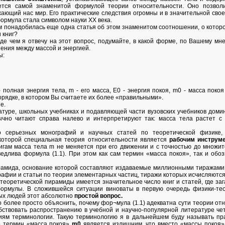
ется самой знаменитой формулой теории относительности. Оно позволи
жающий нас мир. Его практические следствия огромны и в значительной свое
ормула стала символом науки XX века.
м понадобилась еще одна статья об этом знаменитом соотношении, о которо
 книг?
де чем я отвечу на этот вопрос, подумайте, в какой форме, по Вашему мн
ения между массой и энергией.
ы:
 - полная энергия тела, m - его масса, Е0 - энергия покоя, m0 - масса пок
орядке, в котором Вы считаете их более «правильными».
е.
туре, школьных учебниках и подавляющей части вузовских учебников домини
ычно читают справа налево и интерпретируют так: масса тела растет с е
 серьезных монографий и научных статей по теоретической физике,
которой специальная теория относительности является
рабочим инструме
нигам масса тела m не меняется при его движении и с точностью до множи
ведлива формула (1.1). При этом как сам термин «масса покоя», так и об
ирамида, основание которой составляют издаваемые миллионными тиражами
графии и статьи по теории элементарных частиц, тиражи которых исчисляютс
теоретической пирамиды имеется значительное число книг и статей, где з
формулы. В сложившейся ситуации виноваты в первую очередь физики-те
ых людей этот абсолютно
простой вопрос.
о более просто объяснить, почему фор¬мула (1.1) адекватна сути теории отно
обствовать распространению в учебной и научно-популярной литературе че
ям терминологии. Такую терминологию я в дальнейшем буду называть пра
то термин «масса покоя»
m0
является излишним, что вместо «массы покоя» 