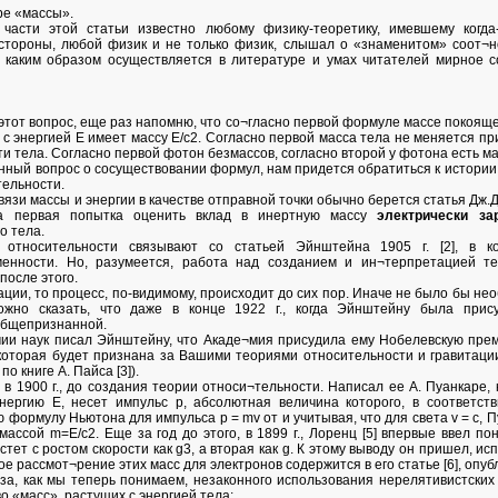
ре «массы».
части этой статьи известно любому физику-теоретику, имевшему когд
 стороны, любой физик и не только физик, слышал о «знаменитом» соот
, каким образом осуществляется в литературе и умах читателей мирное
этот вопрос, еще раз напомню, что со¬гласно первой формуле массе покоящег
 с энергией Е имеет массу Е/с2. Согласно первой масса тела не меняется пр
ти тела. Согласно первой фотон безмассов, согласно второй у фотона есть ма
нный вопрос о сосуществовании формул, нам придется обратиться к истории
тельности.
язи массы и энергии в качестве отправной точки обычно берется статья Дж.Дж
на первая попытка оценить вклад в инертную массу
электрически за
о тела.
относительности связывают со статьей Эйнштейна 1905 г. [2], в к
менности. Но, разумеется, работа над созданием и ин¬терпретацией те
после этого.
ации, то процесс, по-видимому, происходит до сих пор. Иначе не было бы не
ожно сказать, что даже в конце 1922 г., когда Эйнштейну была прис
общепризнанной.
ии наук писал Эйнштейну, что Акаде¬мия присудила ему Нобелевскую пре
которая будет признана за Вашими теориями относительности и гравитации,
о книге А. Пайса [3]).
в 1900 г., до создания теории относи¬тельности. Написал ее А. Пуанкаре, 
нергию Е, несет импульс р, абсолютная величина которого, в соответств
формулу Ньютона для импульса р = mv от и учитывая, что для света v = с, П
ассой m=Е/с2. Еще за год до этого, в 1899 г., Лоренц [5] впервые ввел п
стет с ростом скорости как g3, а вторая как g. К этому выводу он пришел, и
е рассмот¬рение этих масс для электронов содержится в его статье [6], опубл
-за, как мы теперь понимаем, незаконного использования нерелятивистски
о «масс», растущих с энергией тела: