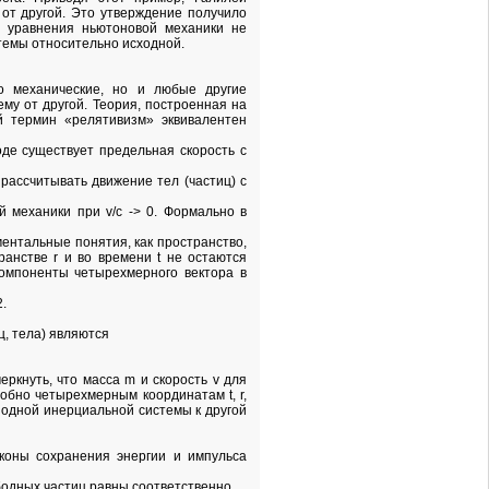
 от другой. Это утверждение получило
о уравнения ньютоновой механики не
системы относительно исходной.
о механические, но и любые другие
ему от другой. Теория, построенная на
й термин «релятивизм» эквивалентен
оде существует предельная скорость с
 рассчитывать движение тел (частиц) с
 механики при v/с -> 0. Формально в
ентальные понятия, как пространство,
анстве r и во времени t не остаются
компоненты четырехмерного вектора в
.
, тела) являются
черкнуть, что масса m и скорость v для
обно четырехмерным координатам t, r,
 одной инерциальной системы к другой
аконы сохранения энергии и импульса
ободных частиц равны соответственно