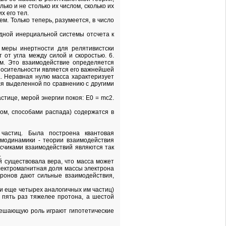
ько и не столько их числом, сколько их
х его тел.
м. Только теперь, разумеется, в число
одной инерциальной системы отсчета к
 меры инертности для релятивистски
 от угла между силой и скоростью. 6.
м. Это взаимодействие определяется
тносительности является его важнейшей
а. Неравная нулю масса характеризует
тся выделенной по сравнению с другими
стице, мерой энергии покоя: Е0 = mс2.
ом, способами распада) содержатся в
частиц. Была построена квантовая
омодинамики - теории взаимодействия
осчиками взаимодействий являются так
.
й существовала вера, что масса может
электромагнитная доля массы электрона
тронов дают сильные взаимодействия,
 и еще четырех аналогичных им частиц)
в пять раз тяжелее протона, а шестой
 решающую роль играют гипотетические