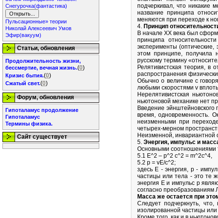
подчеркивал, что никакие 
Снегурочка(фантастика)
название принципа относи
меняются при переходе к новы
Пульсационные» теории
4.
Принцип относительност
Николай Алексеевич Умов
В начале XX века был сфор
Эфир(вакуум)
принципа относительност
эксперименты (оптические, 
Статьи, обновления
этом принципе, получила 
русскому термину «относите
Продолжительность жизни,
Релятивистская теория, в о
(
0
)
бессмертие, вечная жизнь.
распространения физических 
(
0
)
Кризис бытия.
Обычно о величине с говоря
(
0
)
Сжатый свет.
любыми скоростями v вплоть 
Нерелятивистская ньютонов
Форум, обновления
ньютоновой механике нет пре
Введение эйнштейновского 
Гипоталамус продолжение
время, одновременность. О
Гипоталамус
неизменными при переходе 
Термины физика.
четырех-мерном пространс
Неизменной, инвариантной ос
Сайт существует
5.
Энергия, импульс и масс
Основными соотношениями т
5.1 Е^2 – р^2 с^2 = m^2c^4,
5.2 р = vE/c^2;
здесь E - энергия, р - импу
частицы или тела - это те 
энергия Е и импульс р явля
согласно преобразованиям 
Масса же остается при это
Следует подчеркнуть, что,
изолированной частицы или
Кроме того, как и в ньютоно