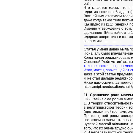
5.3 , .
Что касается массы, то в
аддитивности не обладает (с
Важнейшим отличием теории 
даже когда такое тело покоится
Как видно из (2.1), энергия
Именно утверждение о том, 
сделанное Эйнштейном в 19
ядерная энергетика и вся я
энергетика.....................
-----------------------------------------
Статья у меня давно была п
Поначалу было впечатление
Когда начал редактировать ма
Основной "лейтмотив" стать
тела не постоянна; она меня
Итак, массы, зависящей от с
Даже в этой статье предыд
Я не стал дальше редактиров
Ниже даю ссылку, где можно 
https://mipt.ru/education/chai
-----------------------------------------
11.
Сравнение роли массы
Эйнштейна с ее ролью в мех
1. В теории относительност
в релятивистской теории г
(протонами, нейтронами, эл
Протоны, нейтроны, элект
называемых элементарных ч
нулевой массой обладают не
того, что их очень трудно 
2. В нерелятивистской теори