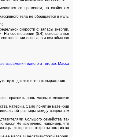
меняется со временем, но свойством
ассивного тела не обращается в нуль,
^2.
редельной скорости с) запасы энергии,
. На соотношении (5.4) основана вся
же соотношении основана и вся обычная
ные выражения одного и того же. Масса
сутствует: даются готовые выражения.
зно сравнить роль массы в механике
чества материи. Само понятие мате¬рии
нципиальной разницы между веществом
ставителями большого семейства так
 массу. Не исключено, например, что
стицы, которые не открыты пока из-за
ше ее масса. В релятивистской теории,