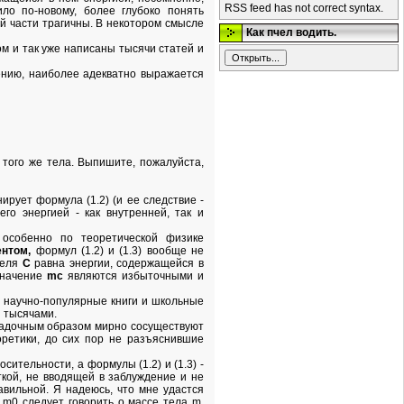
RSS feed has not correct syntax.
ло по-новому, более глубоко понять
й части трагичны. В некотором смысле
Как пчел водить.
м и так уже написаны тысячи статей и
ению, наиболее адекватно выражается
оя того же тела. Выпишите, пожалуйста,
рует формула (1.2) (и ее следствие -
го энергией - как внутренней, так и
 особенно по теоретической физике
нтом,
формул (1.2) и (1.3) вообще не
теля
C
равна энергии, содержащейся в
означение
mс
являются избыточными и
 научно-популярные книги и школьные
я тысячами.
агадочным образом мирно сосуществуют
оретики, до сих пор не разъяснившие
сительности, а формулы (1.2) и (1.3) -
ткой, не вводящей в заблуждение и не
вильной. Я надеюсь, что мне удастся
m0 следует говорить о массе тела m,