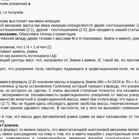
лению ускорения
а
), то получим
нова выступает как мера инерции.
ой механике масса как мера инерции определяется двумя соотношениями: (2
отношениями (2.1), другие - соотношением (2.5). Для предмета нашей стать
механике.
Обратимся теперь к гравитации.
яжения между двумя телами с массами М и m (например, Земли и камня), ра
апомним, что 1 Н = 1 кг×м×с2).
гивает камень, равна
тся как разность потенциала Ug)
няющий центры масс тел, направлен от Земли к камню. (С такой же, но про
едует, что ускорение тела, свободно падающего в гравитационном поле, не з
:
вив в формулу (2.8) значения массы и радиуса Земли (Мз » 6×1024 кг, Rз » 6,4×
личины g была установлена Галилеем, который пришел к выводу, что ускор
а, из которого он сделан. С очень высокой степенью точности эта независ
 экспериментов. Независимость гравитационного ускорения от массы ускор
венство инертной и гравитационной массы, имея при этом в виду, что одна и
) и (2.7). Мы не будем здесь обсуждать другие свойства массы, перечисленные
очки зрения здравого смысла. В частности, ни у кого не вызывает сомнени
 в том, что масса двух автомобилей равна сумме их масс независимо от то
гу.
и Галилея.
ых формул, то можно сказать, что квинтэссенцией ньютоновой механики явля
ть яркое рассуждение на тему о том, что в каюте корабля с зашторенным и
ть равномерное и прямолинейное движение корабля относительно бер