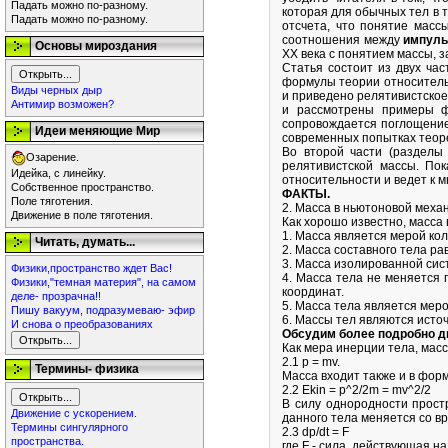
Падать можно по-разному.
которая для обычных тел в т
Падать можно по-разному.
отсчета, что понятие масс
соотношения между
импуль
Основы мироздания
XX века с понятием массы, 
Статья состоит из двух ча
формулы теории относительн
Виды черных дыр
и приведено релятивистское
Антимир возможен?
и рассмотрены примеры фи
сопровождается поглощением
Идеи меняющие Мир
современных попытках теор
Во второй части (разделы 
Озарение.
релятивистской массы. По
Идейка, с линейку.
относительности и ведет к 
Собственное пространство.
ФАКТЫ.
Поле тяготения.
2. Масса в ньютоновой механ
Движение в поле тяготения.
Как хорошо известно, масса 
1. Масса является мерой ко
Читать, думать...
2. Масса составного тела ра
3. Масса изолированной сис
Физики,пространство ждет Вас!
4. Масса тела не меняется 
Физики,"темная материя", на самом
координат.
деле- прозрачна!!
5. Масса тела является меро
Пишу вакуум, подразумеваю- эфир
6. Массы тел являются источ
И снова о преобразованиях
Обсудим более подробно д
Как мера инерции тела, масс
2.1 p = mv.
Термины- физика
Масса входит также и в форм
2.2 Ekin = p^2/2m = mv^2/2
В силу однородности прост
Движение с ускорением.
данного тела меняется со вр
Термины сингулярного
2.3 dp/dt = F
пространства.
где F - сила, действующая на