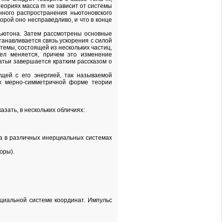
 теориях масса m не зависит от системы
онного распространения ньютоновского
торой оно несправедливо, и что в конце
Ньютона. Затем рассмотрены основные
танавливается связь ускорения с силой
темы, состоящей из нескольких частиц,
ел меняется, причем это изменение
атьи завершается кратким рассказом о
ущей с его энергией, так называемой
ех мерно-симметричной форме теории
азать, в нескольких обличиях:
ова в различных инерциальных системах
оры).
циальной системе координат. Импульс