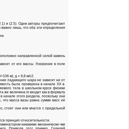
.1) и (2.5). Одни авторы предпочитают
и важно лишь, что оба эти определения
вна
тивоположно направленной силой камень
ависит от его массы. Ускорение в поле
106 м), g » 9,8 м/с2.
ение падающего шара не зависит ни от
имость была проверена в начале XX в.
яемого тела в школьном курсе физики
 та же величина m входит как в формулу
 в начале этого раздела, поскольку они
я, что масса вазы равна сумме масс её
го, стоят они или мчатся с предельной
ется принцип относительности.
ллюминатором никакими механически¬ми
ега. Приводя этот пример, Галилей