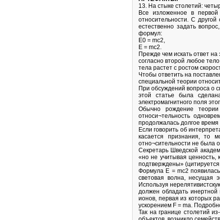
13. На стыке столетий: четы
Все изложенное в первой 
относительности. С другой
естественно задать вопрос
формул:
Е0 = mс2,
Е = mс2.
Прежде чем искать ответ на 
согласно второй любое тело
тела растет с ростом скорос
Чтобы ответить на поставле
специальной теории относи
При обсуждений вопроса о св
этой статье была сдела
электромагнитного поля этог
Обычно рождение теории 
относи¬тельность одновре
продолжалась долгое время 
Если говорить об интерпрет
касается признания, то м
отно¬сительности не была 
Секретарь Шведской академ
«но не учитывая ценность, 
подтверждены» (цитируется п
Формула Е = mс2 появилась 
световая волна, несущая э
Используя нерелятивистскую 
должен обладать инертной м
ионов, первая из которых ра
ускорением F = mа. Подробно
Так на границе столетий из
объектов, возникло семейств