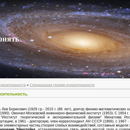
онять
тносительности
»
Специальная теория относительности
осительность.
 Лев Борисович (1929 г.р.- 2015 г. (86 лет), доктор физико-математических н
1990). Окончил Московский инженерно-физический институт (1953). С 1954 г
"Институт теоретической и экспериментальной физики" Минатома Ро
ертацию, в 1961 - докторскую, член-корреспондент АН СССР (1966), с 1967
ии элементарных частиц (теория слабых взаимодействий, составные модели э
ношение Эйнштейна
, устанавливающее связь между массой тела и содер