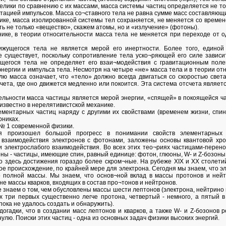
велики по сравнению с их массами, масса системы частиц определяется не тол
тацией импульсов. Масса со¬ставного тела не равна сумме масс составляющи
нике, масса изолированной системы тел сохраняется, не меняется со времене
ть не только «вещество», скажем атомы, но и «излучение» (фотоны).
нике, в теории относительности масса тела не меняется при переходе от 
вижущегося тела не является мерой его инертности. Более того, единой
 существует, поскольку сопротивление тела уско¬ряющей его силе зависит
ущегося тела не определяет его взаи¬модействия с гравитационным поле
нергии и импульса тела. Несмотря на четыре «не» масса тела и в теории о
лю масса означает, что «тело» должно всегда двигаться со скоростью свет
счета, где оно движется медленно или покоится. Эта система отсчета являе
ельности масса частицы является мерой энергии, «спящей» в покоящейся ча
известно в нерелятивистской механике.
ементарных частиц наряду с другими их свойствами (временем жизни, спин
рниках.
 № 1 современной физики.
я произошел большой прогресс в понимании свойств элементарных 
 взаимодействия электронов с фотонами, заложены основы квантовой хр
и электрослабого взаимодействия. Во всех этих тео¬риях частицами-перен
ы - частицы, имеющие спин, равный единице: фотон, глюоны, W- и Z-бозоны
то здесь достижения гораздо более скром¬ные. На рубеже XIX и XX столети
ое происхождение, по крайней мере для электрона. Сегодня мы знаем, что 
 полной массы. Мы знаем, что основ¬ной вклад в массы протонов и ней
не массы кварков, входящих в состав про¬тонов и нейтронов.
 знаем о том, чем обусловлены массы шести лептонов (электрона, нейтрино
ых три первых существенно легче протона, четвертый - немного, а пятый 
 пока не удалось создать и обнаружить).
огадки, что в создании масс лептонов и кварков, а также W- и Z-бозонов
улю. Поиски этих частиц - одна из основных задач физики высоких энергий.