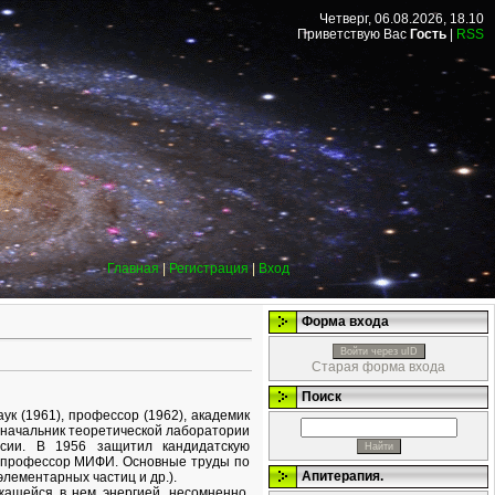
Четверг, 06.08.2026, 18.10
Приветствую Вас
Гость
|
RSS
Главная
|
Регистрация
|
Вход
Форма входа
Войти через uID
Старая форма входа
Поиск
аук (1961), профессор (1962), академик
. начальник теоретической лаборатории
ссии. В 1956 защитил кандидатскую
 - профессор МИФИ. Основные труды по
Апитерапия.
лементарных частиц и др.).
жащейся в нем энергией, несомненно,