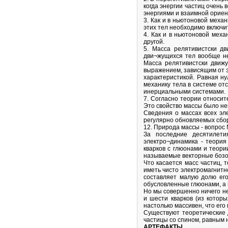
когда энергии частиц очень 
энергиями и взаимной ориен
3. Как и в ньютоновой меха
этих тел необходимо включи
4. Как и в ньютоновой меха
другой.
5. Масса релятивистски д
дви¬жущихся тел вообще не
Масса релятивистски движ
выражением, зависящим от э
характеристикой. Равная ну
механику тела в системе от
инерциальными системами.
7. Согласно теории относит
Это свойство массы было не
Сведения о массах всех эл
регулярно обновляемых сбо
12. Природа массы - вопрос
За последние десятилети
электро¬динамика - теория
кварков с глюонами и теори
называемые векторные бозон
Что касается масс частиц, 
иметь чисто электромагнитн
составляет малую долю его
обусловленные глюонами, а 
Но мы совершенно ничего не
и шести кварков (из котор
настолько массивен, что его
Существуют теоретические д
частицы со спином, равным н
АРТЕФАКТЫ.