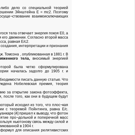
а-либо дело со специальной теорией
¬ношении Эйнштейна Е = mс2. Поэтому
 сосуще¬ствование взаимоисключающих
ося тела отвечает энергия покоя Е0, а
и его движении. Согласно второй масса
сса, равная Е/с2.
 создания, интерпретации и признания
. Томсона , опубликованная в 1881 г. В
ряженного тела,
вносимый энергией
оторой была четко сформулирована
ории началась задолго до 1905 г. и
обходимости писать данную статью. Что
уждена Нобелевская премия, теория
мию за открытие закона фотоэффекта,
 после того, как они в будущем будут
который исходил из того, что плос¬кая
ии с теоремой Пойнтинга, равна Е/с.
уанкаре [4] пришел к выводу, что фотон
онятие про¬дольной и поперечной масс
спользуя ньютонову связь между силой и
икованной в 1904 г.
х формул для описания релятивистских