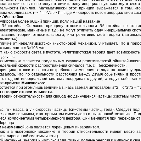
механические опыты не могут отличить одну инерциальную систему отсчета
тельности Галилея. Математически этот принцип выражается в том, чт
м координатам: r-> r' = r-Vt, t-> t' = t, где V - скорость новой инерциальной 
и Эйнштейна.
мулирован более общий принцип, получивший название
и Эйнштейна. Согласно принципу относительности Эйнштейна не тольк
электрические, магнитные и т.д.) не могут отличить одну инерциальную сист
название теории относительности, или релятивистской теории (латински
льность»).
тличие от нерелятивистской (ньютоновой механики), учитывает, что в прир
сигналов: с = 3×108 м/с.
т как о скорости света в пустоте. Релятивистская теория дает возможность
до v = с.
а механика является предельным случаем релятивистской эйнштейновской
дельной скорости распространения сигналов, т.е. с = бесконечности.
принципа относительности потребовало изменения взгляда на такие фундам
казалось, что по отдельности расстояния между двумя событиями в простр
от одной инерциальной системы координат к другой, а ведут себя как 
тве-времени
Минковского
.
тается при этом лишь величина s, называемая интервалом: s^2 = с^2t^2 - r^2
а в теории относительности.
еории относительности для свобод¬но движущейся частицы (системы частиц
льс, m - масса, а v - скорость частицы (си¬стемы частиц, тела). Следует под
же самые величины, с которыми мы имеем дело в ньютоновой механике. Под
ются компонентами четырехмерного вектора. Они меняются при переходе от
Лоренца.
м неизменно
й, она является лоренцевым инвариантом.
 как и в ньютоновой механике, в теории относительности имеют место з
 изолированной системы частиц.
вой механике, энергия и импульс адди¬тивны: полные энергия и импульс n св