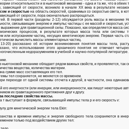
еории относительности и в ньютоновой механике - одна и та же, что в обеих
ы, зависящей от скорости, возникло в начале XX века в результате незак
сом и скоростью
на область скоростей, сравнимых со скоростью света, в ко
зависящей от скорости, пора окончательно распрощаться.
стей. В первой части (разделы 2-12) обсуждается роль массы в механике 
ости, связывающие энергию и импульс частицы с ее массой и скоростью, ус
 выражение для гравитационной силы. Показано, как определяется масса сис
зических процессов, в результате которых масса тела или системы т
 или испусканием частиц, несущих кинетическую энергию. Первая часть ст
етически вычислить массы элементарных частиц.
13-20) рассказано об истории возникновения понятия массы тела, раст
казано, что использование этого архаичного понятия не отвечает четыр
многочисленным недоразумениям в учебной и научно-популярной литературе.
ике.
в ньютоновой механике обладает рядом важных свойств, и проявляется, так ск
личества вещества, количества материи.
вна сумме масс составляющих его тел.
темы тел сохраняется, не меняется со временем.
при переходе от одной системы отсчета к другой, в частности, она одинак
й его инертности (или инерции, или инерционности, как пишут некоторые авт
ником их гравитационного притяжения друг к другу.
ва последних свойства массы.
а т выступает в формуле, связывающей импульс тела р и его скорость v:
улу для кинетической энергии тела Еkin:
ранства и времени импульс и энергия свободного тела сохраняются в инер
еменем только под воздействием других тел:
 тело.