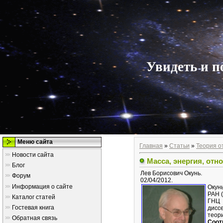
Увидеть и п
Меню сайта
Главная
»
Статьи
»
Теория о
Новости сайта
Масса, энергия, отн
Блог
Лев Борисович Окунь.
Форум
02/04/2012.
Информация о сайте
Окунь
РАН (
Каталог статей
ГНЦ 
Гостевая книга
дисс
теор
Обратная связь
Соот