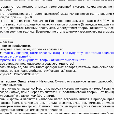
 теории относительности масса изолированной системы сохраняется, не 
м. ниже).
относительности от нерелятивистской механики является то, что энергия м
, т.е. при v = 0, р = 0.
 покоя тела (ее обычно обозначают Е0) пропорциональна его массе: 5.4 Е0 = mс
что в инертной покоящейся материи таятся огромные (благодаря квадрату п
05 г., является главным практическим следствием теории относительности
дерная военная техника. Возможно, не столь широко известно, что на этом 
------------
рипасена.
 чего то
необычного.
териал, стало ясно, что это не совсем так!
и:
"Масса и энергия, таким образом, сходны по существу - это только различ
ется с его энергией».
корости, в книге «Сущность теории относительности» нет."
ущее отрицает последующее, а ведь
это- единство
!
ать материал, слишком много формул, мат. аппарат, как такой полностью от
посмотреть в полном объеме, эту "странную" статью.
r/physics/S_I/method/Okun.pdf
------------
 в теориях Эйнштейна и Ньютона.
Суммируя сказанное выше, целесообра
анике Ньютона.
и, в отличие от механики Ньютона, мас¬са системы не является мерой коли
ораздо богаче, чем в нерелятивистской. В релятивистской теории нет при
ектронами) и излучением (фотонами).
роны и фотоны являются наиболее часто встречающимися в природе пред
астиц. Возможно, что фотоны не единствен¬ные частицы, имеющие нулевую
которые типы нейтрино. Возможно, что существуют и другие безмассовые ча
обнаружить с помощью имеющихся приборов.
и, чем больше отдельных частиц (атомов) содержит система (гиря), тем боль