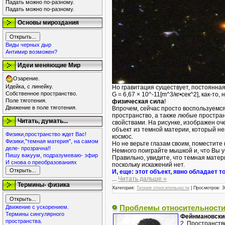
Падать можно по-разному.
Падать можно по-разному.
Основы мироздания
Виды черных дыр
Антимир возможен?
Идеи меняющие Мир
Озарение.
Идейка, с линейку.
Но гравитация существует, постоянна
Собственное пространство.
G = 6,67 × 10^-11[m^3/кг•сек^2], как-т
Поле тяготения.
физическая сила
!
Движение в поле тяготения.
Впрочем, сейчас просто воспользуемс
пространство, а также любые простра
Читать, думать...
свойствами. На рисунке, изображен оч
объект из темной материи, который не
Физики,пространство ждет Вас!
космос.
Физики,"темная материя", на самом
Но не верьте глазам своим, поместите 
деле- прозрачна!!
Немного поиграйте мышкой и, что Вы 
Пишу вакуум, подразумеваю- эфир
Правильно, увидите, что темная матер
И снова о преобразованиях
поскольку искажений нет.
И, еще: этот объект, явно обладает т
...
Читать дальше »
Термины- физика
Категория:
Теория относительности
|
Просмотров:
3
Проблемы относительности
Движение с ускорением.
Термины сингулярного
Фейнмановские
пространства.
2. Пространств