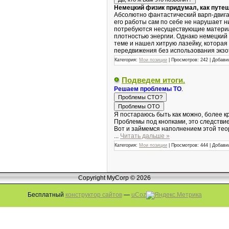
Немецкий физик придумал, как путе
Абсолютно фантастический варп-двигат
его работы сам по себе не нарушает н
потребуются несуществующие матери
плотностью энергии. Однако немецкий
теме и нашел хитрую лазейку, которая
передвижения без использования экзо
Категория:
Мои позиции
|
Просмотров:
242
|
Добави
Подведем итоги.
Решаем проблемы ТО
.
Я постараюсь быть как можно, более кр
Проблемы под кнопками, это следстви
Вот и займемся наполнением этой теор
...
Читать дальше »
Категория:
Мои позиции
|
Просмотров:
444
|
Добави
Copyright MyCorp © 2026
Бесплатный
конструктор сайтов
—
uCoz