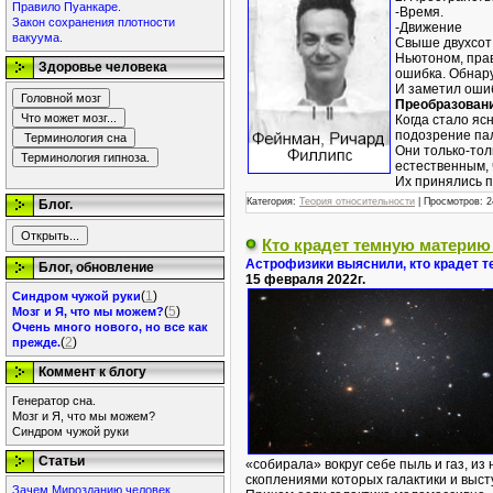
Правило Пуанкаре.
-Время.
Закон сохранения плотности
-Движение
вакуума.
Свыше двухсот 
Ньютоном, пра
Здоровье человека
ошибка. Обнару
И заметил ошиб
Преобразован
Когда стало яс
подозрение па
Они только-тол
естественным, 
Их принялись 
Категория:
Теория относительности
|
Просмотров:
2
Блог.
Кто крадет темную материю
Астрофизики выяснили, кто крадет 
Блог, обновление
15 февраля 2022г.
(
1
)
Синдром чужой руки
(
5
)
Мозг и Я, что мы можем?
Очень много нового, но все как
(
2
)
прежде.
Коммент к блогу
Генератор сна.
Мозг и Я, что мы можем?
Синдром чужой руки
Статьи
«собирала» вокруг себе пыль и газ, и
скоплениями которых галактики и выст
Зачем Мирозданию человек.