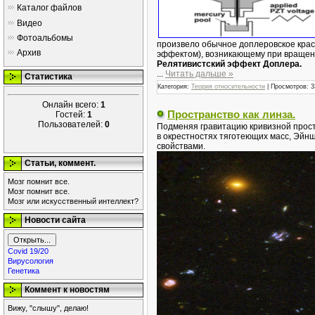
Каталог файлов
Видео
Фотоальбомы
произвело обычное доплеровское кра
Архив
эффектом), возникающему при вращении
Релятивистский эффект Доплера.
...
Читать дальше »
Статистика
Категория:
Теория относительности
|
Просмотров:
3
Онлайн всего:
1
Пространство как линза.
Гостей:
1
Пользователей:
0
Подменяя гравитацию кривизной прост
в окрестностях тяготеющих масс, Эйнш
свойствами.
Статьи, коммент.
Мозг помнит все.
Мозг помнит все.
Мозг или искусственный интеллект?
Новости сайта
Covid 19/20
Вирусология
Генетика
Коммент к новостям
Вижу, "слышу", делаю!