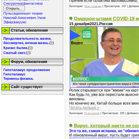
Причем если галактика маломассивна,
Снегурочка(фантастика)
Категория:
Мои позиции
|
Просмотров:
247
|
Добави
Пульсационные» теории
Николай Алексеевич Умов
Омикрон-штамм COVID-19 мо
Эфир(вакуум)
15 декабря2021.Россия
Статьи, обновления
Продолжительность жизни,
(
0
)
бессмертие, вечная жизнь.
(
0
)
Кризис бытия.
(
0
)
Сжатый свет.
Форум, обновления
Гипоталамус продолжение
Гипоталамус
Термины физика.
Сайт существует
Ролик открывается при "жмаке" на кар
Как будь-то, уже все перестали выяснят
виновны.
Но конечно же, Китай больше всех винов
Читать дальше »
Категория:
Психология
|
Просмотров:
250
|
Добавил:
Вирус, который никто не со
Это та же, самая испанка, но "обновл
И обновленный вирус, пусть будет грип