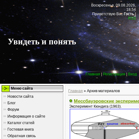
Воскресенье, 09.08.2026,
18.54
Приветствую Вас
Гость
|
RSS
Увидеть и понять
Главная
|
Регистрация
|
Вход
Меню сайта
Главная
»
Архив материалов
Новости сайта
Мессбауэровские экспериме
Блог
Эксперимент Кюндига (1963).
Форум
Информация о сайте
Каталог статей
Гостевая книга
Обратная связь