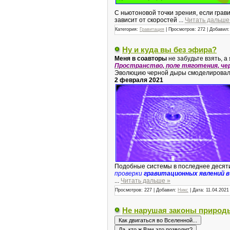
С ньютоновой точки зрения, если грав
зависит от скоростей
...
Читать дальше
Категория:
Гравитация
|
Просмотров:
272
|
Добавил:
Ну и куда вы без эфира?
Меня в соавторы
не забудьте взять, а
Пространство, поле тяготения, че
Эволюцию черной дыры смоделировали
2 февраля 2021
Подобные системы в последнее десяти
проверки
гравитационных явлений в
...
Читать дальше »
Просмотров:
227
|
Добавил:
Никс
|
Дата:
11.04.2021
Не нарушая законы природ