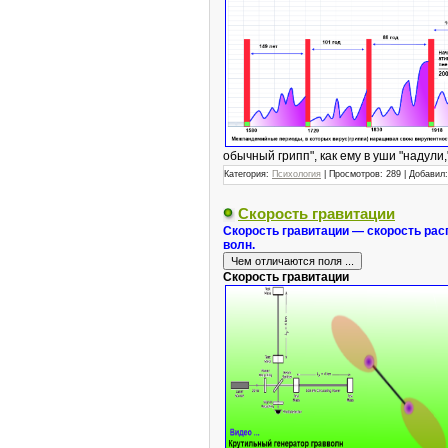
обычный грипп", как ему в уши "надули,"
Категория:
Психология
|
Просмотров:
289
|
Добавил:
Скорость гравитации
Скорость гравитации — скорость рас
волн.
Скорость гравитации